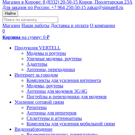
Магазин в Кирове:
8 (8332) 20-50-15
Киров, Пролетарская 23А
Для заказов по России:
+7 964 250-50-15
zakaz@signatell.ru
Найти
Магазин
Наши работы
Доставка и оплата
О компании
0
Корзина
на сумму:
0 ₽
Продукция VERTELL
Модемы и роутеры
Уличные модемы, роутеры
Адаптеры
Антенны, переходники
Интернет за городом
Комплекты для усиления интернета
Модемы, роутеры
Антенны для модемов 3G/4G
Пигтейлы и переходники для модемов
Усиление сотовой связи
Репитеры
Антенны для репитеров
Сплиттеры и аттенюаторы
Комплекты для усиления мобильной связи
Видеонаблюдение
Видеорегистраторы, коммутаторы