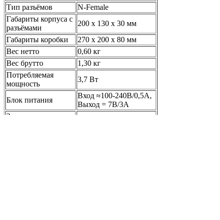
Тип разъёмов
N-Female
Габариты корпуса с
200 х 130 х 30 мм
разъёмами
Габариты коробки
270 х 200 х 80 мм
Вес нетто
0,60 кг
Вес брутто
1,30 кг
Потребляемая
3,7 Вт
мощность
Вход ≈100-240В/0,5А,
Блок питания
Выход = 7В/3А
Защита от внешних
IP 40
факторов
Естественное
Охлаждение
охлаждение
Температура
от -30°C до +55°C
эксплуатации
Температура
от -40°C до +80°C
хранения
Влажность
от 5% до 85%
Атмосферное
от 86 кПа до 106 кПа
давление