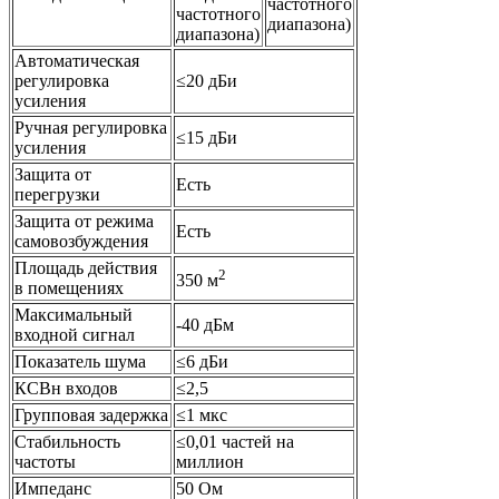
частотного
частотного
диапазона)
диапазона)
Автоматическая
регулировка
≤20 дБи
усиления
Ручная регулировка
≤15 дБи
усиления
Защита от
Есть
перегрузки
Защита от режима
Есть
самовозбуждения
Площадь действия
2
350 м
в помещениях
Максимальный
-40 дБм
входной сигнал
Показатель шума
≤6 дБи
КСВн входов
≤2,5
Групповая задержка
≤1 мкс
Стабильность
≤0,01 частей на
частоты
миллион
Импеданс
50 Ом