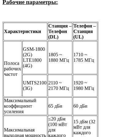
Рабочие параметры:
Станция –
Телефон –
Характеристики
Телефон
Станция
(DL)
(UL)
GSM-1800
(2G)
1805 ~
1710 ~
LTE1800
1880 МГц
1785 МГц
Полоса
(4G)
рабочих
частот
UMTS2100
2110 ~
1920 ~
(3G)
2170 МГц
1980 МГц
Максимальный
коэффициент
65 дБи
60 дБи
усиления
≤20 дБм
15 дБм (32
(100 мВт
мВт для
Максимальная
для
каждого
выходная мощность
каждого