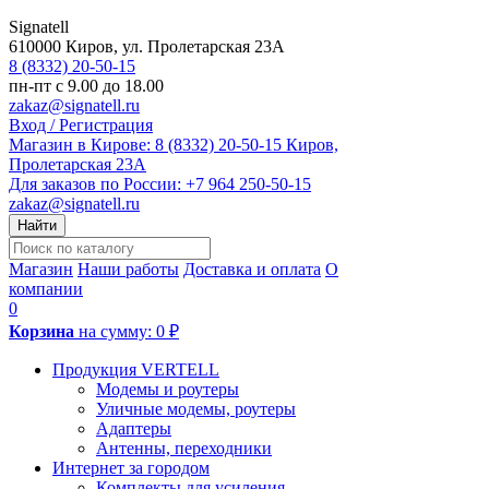
Signatell
610000
Киров
,
ул. Пролетарская 23А
8 (8332) 20-50-15
пн-пт с 9.00 до 18.00
zakaz@signatell.ru
Вход / Регистрация
Магазин в Кирове:
8 (8332) 20-50-15
Киров,
Пролетарская 23А
Для заказов по России:
+7 964 250-50-15
zakaz@signatell.ru
Найти
Магазин
Наши работы
Доставка и оплата
О
компании
0
Корзина
на сумму:
0 ₽
Продукция VERTELL
Модемы и роутеры
Уличные модемы, роутеры
Адаптеры
Антенны, переходники
Интернет за городом
Комплекты для усиления