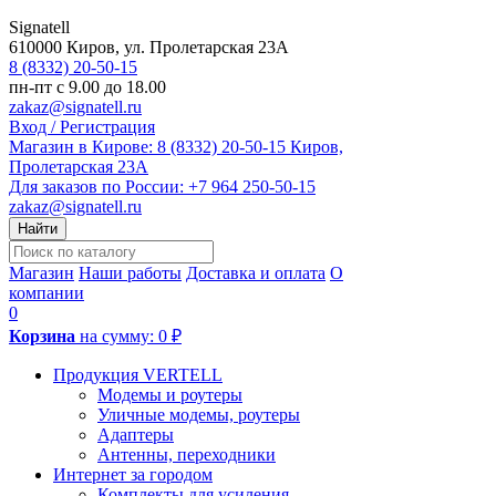
Signatell
610000
Киров
,
ул. Пролетарская 23А
8 (8332) 20-50-15
пн-пт с 9.00 до 18.00
zakaz@signatell.ru
Вход / Регистрация
Магазин в Кирове:
8 (8332) 20-50-15
Киров,
Пролетарская 23А
Для заказов по России:
+7 964 250-50-15
zakaz@signatell.ru
Найти
Магазин
Наши работы
Доставка и оплата
О
компании
0
Корзина
на сумму:
0 ₽
Продукция VERTELL
Модемы и роутеры
Уличные модемы, роутеры
Адаптеры
Антенны, переходники
Интернет за городом
Комплекты для усиления