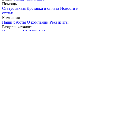
Помощь
Статус заказа
Доставка и оплата
Новости и
статьи
Компания
Наши работы
О компании
Реквизиты
Разделы каталога
Продукция VERTELL
Интернет за городом
Усиление сотовой связи
Видеонаблюдение
Сопутствующие товары
Предоставленная информация не относится
к публичной оферте.
Политика конфиденциальности
©2015 – 2026 ИП Стяжкин В.О. ОГРНИП
322435000012082
Подберём оборудование для
самостоятельной
установки или сделаем монтаж и
настройку.