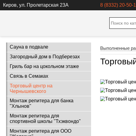
Киров
,
ул. Пролетарская 23А
8 (8332) 20-50-
Сауна в подвале
Выполненные р
Загородный дом в Подберезах
Торговы
Гриль бар на цокольном этаже
Связь в Семаках
Торговый центр на
Чернышевского
Монтаж репитера для банка
"Хлынов"
Монтаж репитера для
спортивной школы "Тхэквондо"
Монтаж репитера для ООО