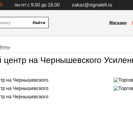
15
пн-пт с 9.00 до 18.00
zakaz@signatell.ru
Найти
Магазин
аботы
й центр на Чернышевского
Усилен