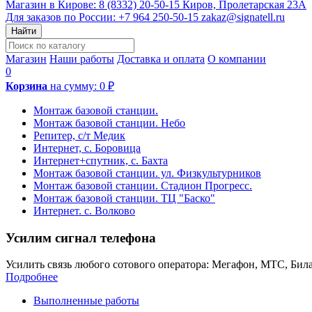
Магазин в Кирове:
8 (8332) 20-50-15
Киров, Пролетарская 23А
Для заказов по России:
+7 964 250-50-15
zakaz@signatell.ru
Найти
Магазин
Наши работы
Доставка и оплата
О компании
0
Корзина
на сумму:
0 ₽
Монтаж базовой станции.
Монтаж базовой станции. Небо
Репитер, с/т Медик
Интернет, с. Боровица
Интернет+спутник, с. Бахта
Монтаж базовой станции. ул. Физкультурников
Монтаж базовой станции. Стадион Прогресс.
Монтаж базовой станции. ТЦ "Баско"
Интернет. с. Волково
Усилим сигнал телефона
Усилить связь любого сотового оператора: Мегафон, МТС, Била
Подробнее
Выполненные работы