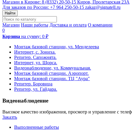
Магазин в Кирове:
8 (8332) 20-50-15
Киров, Пролетарская 23А
Для заказов по России:
+7 964 250-50-15
zakaz@signatell.ru
Найти
Магазин
Наши работы
Доставка и оплата
О компании
0
Корзина
на сумму:
0 ₽
Монтаж базовой станции, ул. Менделеева
Интернет, с. Зониха.
Репитер. Сапожнята.
Интернет, ул. Щорса.
Видеонаблюдение, ул. Коммунальная.
Монтаж базовой станции. Аэропорт.
Монтаж базовой станции. ТЦ "Аура"
Репитер. Боровица
Репитер, ул. Гайдара.
Видеонаблюдение
Высокое качество изображения, просмотр и управление с телефо
Заказть
Выполненные работы