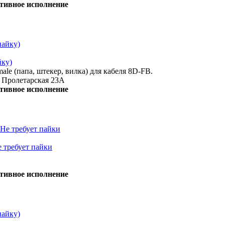
тивное исполнение
йку)
le (папа, штекер, вилка) для кабеля 8D-FB.
, Пролетарская 23А
тивное исполнение
е требует пайки
тивное исполнение