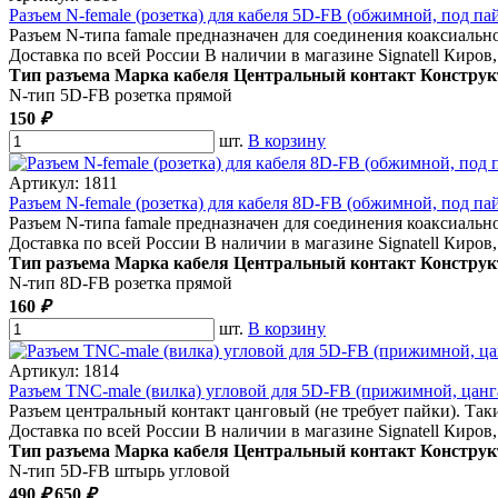
Разъем N-female (розетка) для кабеля 5D-FB (обжимной, под па
Разъем N-типа famale предназначен для соединения коаксиальн
Доставка по всей России
В наличии
в магазине Signatell Киров
Тип разъема
Марка кабеля
Центральный контакт
Конструк
N-тип
5D-FB
розетка
прямой
150
₽
шт.
В корзину
Артикул: 1811
Разъем N-female (розетка) для кабеля 8D-FB (обжимной, под па
Разъем N-типа famale предназначен для соединения коаксиальн
Доставка по всей России
В наличии
в магазине Signatell Киров
Тип разъема
Марка кабеля
Центральный контакт
Конструк
N-тип
8D-FB
розетка
прямой
160
₽
шт.
В корзину
Артикул: 1814
Разъем TNC-male (вилка) угловой для 5D-FB (прижимной, цанга
Разъем центральный контакт цанговый (не требует пайки). Та
Доставка по всей России
В наличии
в магазине Signatell Киров
Тип разъема
Марка кабеля
Центральный контакт
Конструк
N-тип
5D-FB
штырь
угловой
490
₽
650
₽