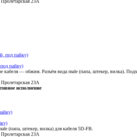
, Пролетарская 23А
 под пайку)
абеля — обжим. Разъём вида male (папа, штекер, вилка). Подх
, Пролетарская 23А
тивное исполнение
йку)
le (папа, штекер, вилка) для кабеля 5D-FB.
, Пролетарская 23А