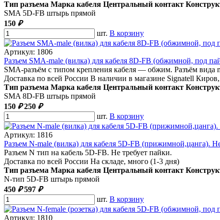
Тип разъема
Марка кабеля
Центральный контакт
Конструк
SMA
5D-FB
штырь
прямой
150
₽
шт.
В корзину
Артикул: 1806
Разъем SMA-male (вилка) для кабеля 8D-FB (обжимной, под па
SMA-разъём с типом крепления кабеля — обжим. Разъём вида ma
Доставка по всей России
В наличии
в магазине Signatell Киров
Тип разъема
Марка кабеля
Центральный контакт
Конструк
SMA
8D-FB
штырь
прямой
150
₽
250
₽
шт.
В корзину
Артикул: 1816
Разъем N-male (вилка) для кабеля 5D-FB (прижимной,цанга). Н
Разъем N тип на кабель 5D-FB. Не требует пайки.
Доставка по всей России
На складе, много (1-3 дня)
Тип разъема
Марка кабеля
Центральный контакт
Конструк
N-тип
5D-FB
штырь
прямой
450
₽
597
₽
шт.
В корзину
Артикул: 1810