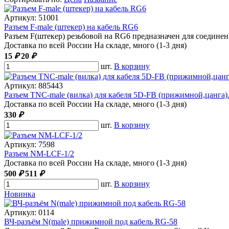
Артикул: 51001
Разъем F-male (штекер) на кабель RG6
Разъем F(штекер) резьбовой на RG6 предназначен для соедине
Доставка по всей России
На складе, много (1-3 дня)
15
₽
20
₽
шт.
В корзину
Артикул: 885443
Разъем TNC-male (вилка) для кабеля 5D-FB (прижимной,цанга).
Доставка по всей России
На складе, много (1-3 дня)
330
₽
шт.
В корзину
Артикул: 7598
Разъем NM-LCF-1/2
Доставка по всей России
На складе, много (1-3 дня)
500
₽
511
₽
шт.
В корзину
Новинка
Артикул: 0114
ВЧ-разъём N(male) прижимной под кабель RG-58