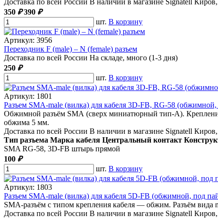
Доставка по всей России
В наличии
в магазине Signatell Киров
350
₽
390
₽
шт.
В корзину
Артикул: 3956
Переходник F (male) – N (female) разъем
Доставка по всей России
На складе, много (1-3 дня)
250
₽
шт.
В корзину
Артикул: 1801
Разъем SMA-male (вилка) для кабеля 3D-FB, RG-58 (обжимной,
Обжимной разъём SMA (сверх миниатюрный тип-А). Крепление к
обжима 5 мм.
Доставка по всей России
В наличии
в магазине Signatell Киров
Тип разъема
Марка кабеля
Центральный контакт
Конструк
SMA
RG-58, 3D-FB
штырь
прямой
100
₽
шт.
В корзину
Артикул: 1803
Разъем SMA-male (вилка) для кабеля 5D-FB (обжимной, под па
SMA-разъём с типом крепления кабеля — обжим. Разъём вида ma
Доставка по всей России
В наличии
в магазине Signatell Киров