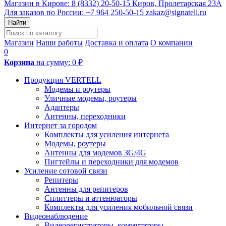
Магазин в Кирове:
8 (8332) 20-50-15
Киров, Пролетарская 23А
Для заказов по России:
+7 964 250-50-15
zakaz@signatell.ru
Найти
Магазин
Наши работы
Доставка и оплата
О компании
0
Корзина
на сумму:
0 ₽
Продукция VERTELL
Модемы и роутеры
Уличные модемы, роутеры
Адаптеры
Антенны, переходники
Интернет за городом
Комплекты для усиления интернета
Модемы, роутеры
Антенны для модемов 3G/4G
Пигтейлы и переходники для модемов
Усиление сотовой связи
Репитеры
Антенны для репитеров
Сплиттеры и аттенюаторы
Комплекты для усиления мобильной связи
Видеонаблюдение
Видеорегистраторы, коммутаторы