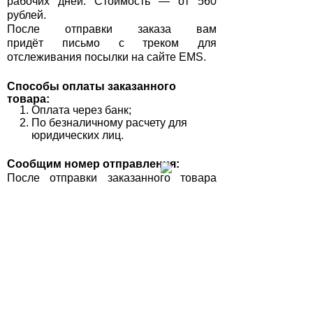
рабочих дней. Стоимость — от 560
рублей.
После отправки заказа вам
придёт письмо с треком для
отслеживания посылки на сайте EMS.
Способы оплаты заказанного
товара:
Оплата через банк;
По безналичному расчету для
юридических лиц.
Сообщим номер отправления:
После отправки заказанного товара
наши менеджеры связываются с
клиентом и высылают ему номер
отправления в виде СМС сообщения.
Клиент всегда может проследить
состояние заказа на сайте
транспортной компании.