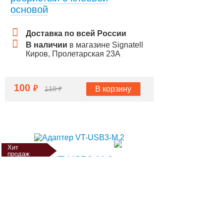
основой
Доставка по всей России
В наличии
в магазине Signatell
Киров, Пролетарская 23А
100
₽
В корзину
110
₽
Хит
продаж
Адаптер VT-USB3-M.2
USB адаптер к M.2 модемам.
Переходная плата с USB 3.0 и nano-SIM
картой для 3G/4G/5G модемов M.2.
Доставка по всей России
На складе, много (1-3 дня)