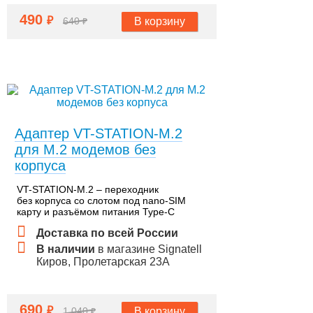
490
₽
В корзину
640
₽
Адаптер VT-STATION-M.2
для М.2 модемов без
корпуса
VT-STATION-M.2 – переходник
без корпуса со слотом под nano-SIM
карту и разъёмом питания Type-C
Доставка по всей России
В наличии
в магазине Signatell
Киров, Пролетарская 23А
690
₽
В корзину
1 040
₽