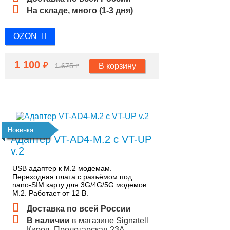
На складе, много (1-3 дня)
OZON
1 100
₽
В корзину
1 675
₽
Новинка
Адаптер VT-AD4-M.2 с VT-UP
v.2
USB адаптер к M.2 модемам.
Переходная плата с разъёмом под
nano-SIM карту для 3G/4G/5G модемов
M.2. Работает от 12 В.
Доставка по всей России
В наличии
в магазине Signatell
Киров, Пролетарская 23А