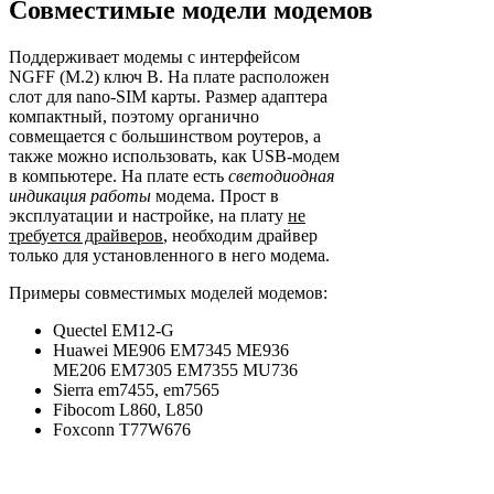
Совместимые модели модемов
Поддерживает модемы с интерфейсом
NGFF (M.2) ключ B. На плате расположен
слот для nano-SIM карты. Размер адаптера
компактный, поэтому органично
совмещается с большинством роутеров, а
также можно использовать, как USB-модем
в компьютере. На плате есть
светодиодная
индикация работы
модема. Прост в
эксплуатации и настройке, на плату
не
требуется драйверов
, необходим драйвер
только для установленного в него модема.
Примеры совместимых моделей модемов:
Quectel EM12-G
Huawei ME906 EM7345 ME936
ME206 EM7305 EM7355 MU736
Sierra em7455, em7565
Fibocom L860, L850
Foxconn T77W676