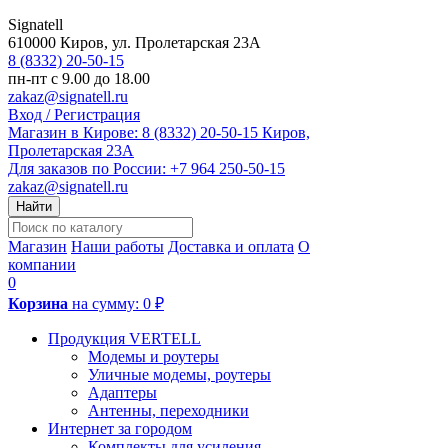
Signatell
610000
Киров
,
ул. Пролетарская 23А
8 (8332) 20-50-15
пн-пт с 9.00 до 18.00
zakaz@signatell.ru
Вход / Регистрация
Магазин в Кирове:
8 (8332) 20-50-15
Киров,
Пролетарская 23А
Для заказов по России:
+7 964 250-50-15
zakaz@signatell.ru
Найти
Магазин
Наши работы
Доставка и оплата
О
компании
0
Корзина
на сумму:
0 ₽
Продукция VERTELL
Модемы и роутеры
Уличные модемы, роутеры
Адаптеры
Антенны, переходники
Интернет за городом
Комплекты для усиления