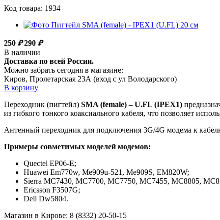
Код товара: 1934
250
₽
290
₽
В наличии
Доставка по всей России.
Можно забрать сегодня в магазине:
Киров, Пролетарская 23А (вход с ул Володарского)
В корзину
Переходник (пигтейл)
SMA (female) – U.FL (IPEX1)
предназнач
из гибкого тонкого коаксиального кабеля, что позволяет испол
Антенный переходник для подключения 3G/4G модема к кабелю
Примеры совметимых моделей модемов:
Quectel EP06-E;
Huawei Em770w, Me909u-521, Me909S, EM820W;
Sierra MC7430, MC7700, MC7750, MC7455, MC8805, MC8
Ericsson F3507G;
Dell Dw5804.
Магазин в Кирове:
8 (8332) 20-50-15