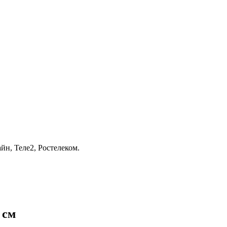
йн, Теле2, Ростелеком.
 см