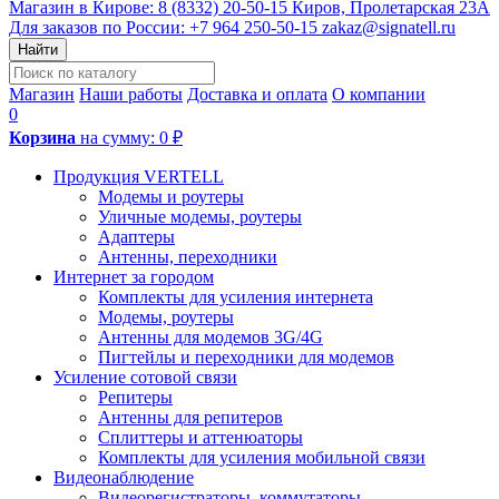
Магазин в Кирове:
8 (8332) 20-50-15
Киров, Пролетарская 23А
Для заказов по России:
+7 964 250-50-15
zakaz@signatell.ru
Найти
Магазин
Наши работы
Доставка и оплата
О компании
0
Корзина
на сумму:
0 ₽
Продукция VERTELL
Модемы и роутеры
Уличные модемы, роутеры
Адаптеры
Антенны, переходники
Интернет за городом
Комплекты для усиления интернета
Модемы, роутеры
Антенны для модемов 3G/4G
Пигтейлы и переходники для модемов
Усиление сотовой связи
Репитеры
Антенны для репитеров
Сплиттеры и аттенюаторы
Комплекты для усиления мобильной связи
Видеонаблюдение
Видеорегистраторы, коммутаторы