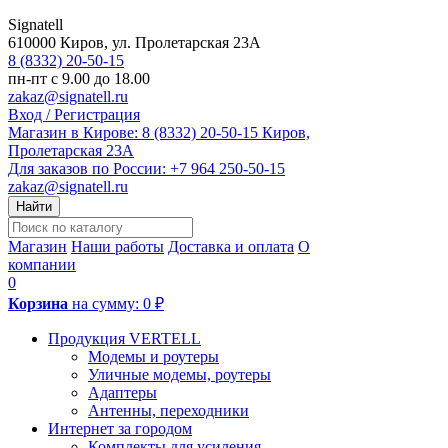
Signatell
610000
Киров
,
ул. Пролетарская 23А
8 (8332) 20-50-15
пн-пт с 9.00 до 18.00
zakaz@signatell.ru
Вход / Регистрация
Магазин в Кирове:
8 (8332) 20-50-15
Киров,
Пролетарская 23А
Для заказов по России:
+7 964 250-50-15
zakaz@signatell.ru
Найти
Магазин
Наши работы
Доставка и оплата
О
компании
0
Корзина
на сумму:
0 ₽
Продукция VERTELL
Модемы и роутеры
Уличные модемы, роутеры
Адаптеры
Антенны, переходники
Интернет за городом
Комплекты для усиления