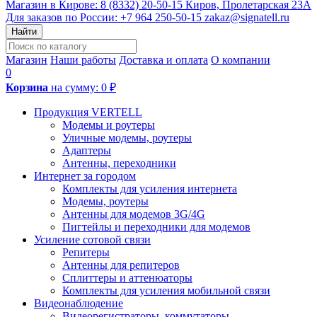
Магазин в Кирове:
8 (8332) 20-50-15
Киров, Пролетарская 23А
Для заказов по России:
+7 964 250-50-15
zakaz@signatell.ru
Найти
Магазин
Наши работы
Доставка и оплата
О компании
0
Корзина
на сумму:
0 ₽
Продукция VERTELL
Модемы и роутеры
Уличные модемы, роутеры
Адаптеры
Антенны, переходники
Интернет за городом
Комплекты для усиления интернета
Модемы, роутеры
Антенны для модемов 3G/4G
Пигтейлы и переходники для модемов
Усиление сотовой связи
Репитеры
Антенны для репитеров
Сплиттеры и аттенюаторы
Комплекты для усиления мобильной связи
Видеонаблюдение
Видеорегистраторы, коммутаторы