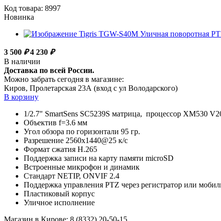
Код товара: 8997
Новинка
3 500
₽
4 230
₽
В наличии
Доставка по всей России.
Можно забрать сегодня в магазине:
Киров, Пролетарская 23А (вход с ул Володарского)
В корзину
1/2.7" SmartSens SC5239S матрица, процессор XM530 V2
Объектив f=3.6 мм
Угол обзора по горизонтали 95 гр.
Разрешение 2560x1440@25 к/с
Формат сжатия H.265
Поддержка записи на карту памяти microSD
Встроенные микрофон и динамик
Стандарт NETIP, ONVIF 2.4
Поддержка управления PTZ через регистратор или моби
Пластиковый корпус
Уличное исполнение
Магазин в Кирове:
8 (8332) 20-50-15