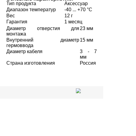
Тип продукта
Аксессуар
Диапазон температур
-40 ... +70 °C
Вес
12 г
Гарантия
1 месяц
Диаметр отверстия для
23 мм
монтажа
Внутренний диаметр
15 мм
гермоввода
Диаметр кабеля
3 - 7
мм
Страна изготовления
Россия
Статус заказа
Магазин в Кирове:
8 (8332) 20-50-15
Доставка и оплата
Для заказов по России:
+7 964 250-50-15
Новости и статьи
Адрес:
Наши работы
Киров, Пролетарская