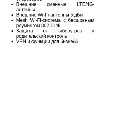
Внешние сменные LTE/4G-
антенны
Внешние Wi-Fi-антенны 5 дБи
Mesh Wi-Fi-система с бесшовным
роумингом 802.11r/k
Защита от киберугроз и
родительский контроль
VPN и функции для бизнеса
Статус заказа
Магазин в Кирове:
8 (8332) 20-50-15
Доставка и оплата
Для заказов по России:
+7 964 250-50-15
Новости и статьи
Адрес:
Наши работы
Киров, Пролетарская
23А
О компании
Email:
Реквизиты
zakaz@signatell.ru