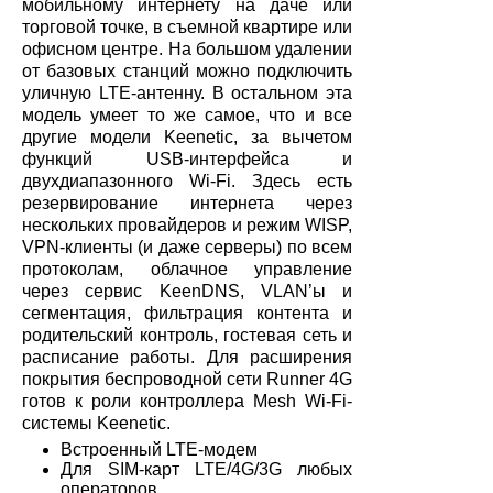
мобильному интернету на даче или
торговой точке, в съемной квартире или
офисном центре. На большом удалении
от базовых станций можно подключить
уличную LTE-антенну. В остальном эта
модель умеет то же самое, что и все
другие модели Keenetic, за вычетом
функций USB-интерфейса и
двухдиапазонного Wi-Fi. Здесь есть
резервирование интернета через
нескольких провайдеров и режим WISP,
VPN-клиенты (и даже серверы) по всем
протоколам, облачное управление
через сервис KeenDNS, VLAN’ы и
сегментация, фильтрация контента и
родительский контроль, гостевая сеть и
расписание работы. Для расширения
покрытия беспроводной сети Runner 4G
готов к роли контроллера Mesh Wi-Fi-
системы Keenetic.
Встроенный LTE-модем
Для SIM-карт LTE/4G/3G любых
операторов