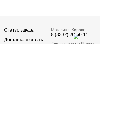
Статус заказа
Магазин в Кирове:
8 (8332) 20-50-15
Доставка и оплата
Для заказов по России:
+7 964 250-50-15
Новости и статьи
Адрес:
Наши работы
Киров, Пролетарская
23А
О компании
Email:
Реквизиты
zakaz@signatell.ru
Предоставленная информация не относится к
публичной оферте.
Политика конфиденциальности
©2015 – 2026 ИП Стяжкин В.О. ОГРНИП
322435000012082