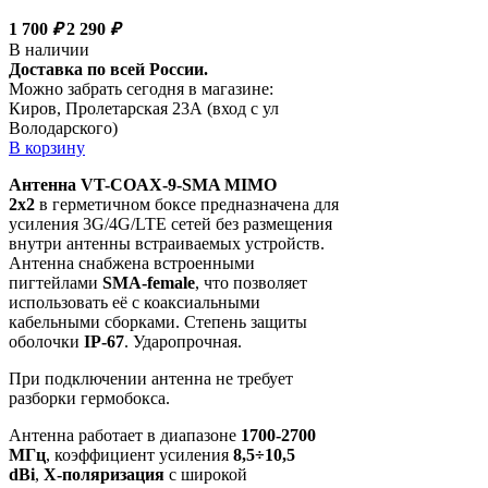
1 700
₽
2 290
₽
В наличии
Доставка по всей России.
Можно забрать сегодня в магазине:
Киров, Пролетарская 23А (вход с ул
Володарского)
В корзину
Антенна VT-COAX-9-SMA MIMO
2x2
в герметичном боксе предназначена для
усиления 3G/4G/LTE сетей без размещения
внутри антенны встраиваемых устройств.
Антенна снабжена встроенными
пигтейлами
SMA-female
, что позволяет
использовать её с коаксиальными
кабельными сборками. Степень защиты
оболочки
IP-67
. Ударопрочная.
При подключении антенна не требует
разборки гермобокса.
Антенна работает в диапазоне
1700-2700
МГц
, коэффициент усиления
8,5÷10,5
dBi
,
X-поляризация
с широкой