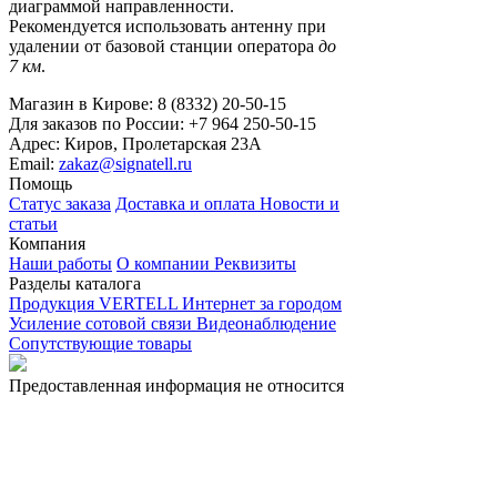
диаграммой направленности.
Рекомендуется использовать антенну при
удалении от базовой станции оператора
до
7 км
.
Магазин в Кирове:
8 (8332) 20-50-15
Для заказов по России:
+7 964 250-50-15
Адрес:
Киров, Пролетарская 23А
Email:
zakaz@signatell.ru
Помощь
Статус заказа
Доставка и оплата
Новости и
статьи
Компания
Наши работы
О компании
Реквизиты
Разделы каталога
Продукция VERTELL
Интернет за городом
Усиление сотовой связи
Видеонаблюдение
Сопутствующие товары
Предоставленная информация не относится
к публичной оферте.
Политика конфиденциальности
©2015 – 2026 ИП Стяжкин В.О. ОГРНИП
322435000012082