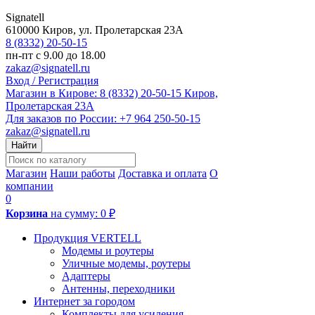
Signatell
610000
Киров
,
ул. Пролетарская 23А
8 (8332) 20-50-15
пн-пт с 9.00 до 18.00
zakaz@signatell.ru
Вход / Регистрация
Магазин в Кирове:
8 (8332) 20-50-15
Киров,
Пролетарская 23А
Для заказов по России:
+7 964 250-50-15
zakaz@signatell.ru
Найти
Магазин
Наши работы
Доставка и оплата
О
компании
0
Корзина
на сумму:
0 ₽
Продукция VERTELL
Модемы и роутеры
Уличные модемы, роутеры
Адаптеры
Антенны, переходники
Интернет за городом
Комплекты для усиления