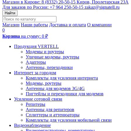
Магазин в Кирове:
8 (8332) 20-50-15
Киров, Пролетарская 23А
Для заказов по России:
+7 964 250-50-15
zakaz@signatell.ru
Найти
Магазин
Наши работы
Доставка и оплата
О компании
0
Корзина
на сумму:
0 ₽
Продукция VERTELL
Модемы и роутеры
Уличные модемы, роутеры
Адаптеры
Антенны, переходники
Интернет за городом
Комплекты для усиления интернета
Модемы, роутеры
Антенны для модемов 3G/4G
Пигтейлы и переходники для модемов
Усиление сотовой связи
Репитеры
Антенны для репитеров
Сплиттеры и аттенюаторы
Комплекты для усиления мобильной связи
Видеонаблюдение
Видеорегистраторы, коммутаторы