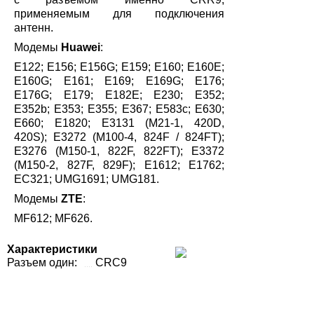
применяемым для подключения
антенн.
Модемы
Huawei
:
E122; E156; E156G; E159; E160; E160E;
E160G; E161; E169; E169G; E176;
E176G; E179; E182E; E230; E352;
E352b; E353; E355; E367; E583c; E630;
E660; E1820; E3131 (М21-1, 420D,
420S); E3272 (M100-4, 824F / 824FT);
E3276 (М150-1, 822F, 822FT); E3372
(М150-2, 827F, 829F); E1612; E1762;
EC321; UMG1691; UMG181.
Модемы
ZTE
:
MF612; MF626.
Характеристики
Разъем один:
CRC9
Разъем два:
SMA-female
Гарантия:
6 месяцев