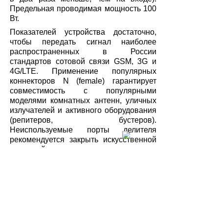
Предельная проводимая мощность 100
Вт.
Показателей устройства достаточно,
чтобы передать сигнал наиболее
распространенных в России
стандартов сотовой связи GSM, 3G и
4G/LTE. Применение популярных
коннекторов N (female) гарантирует
совместимость с популярными
моделями комнатных антенн, уличных
излучателей и активного оборудования
(репитеров, бустеров).
Неиспользуемые порты делителя
рекомендуется закрыть искусственной
нагрузкой, иначе можно повредить
подключенное внешнее оборудование.
Характеристики
Количество
выходов:
2
Тип разъема:
N