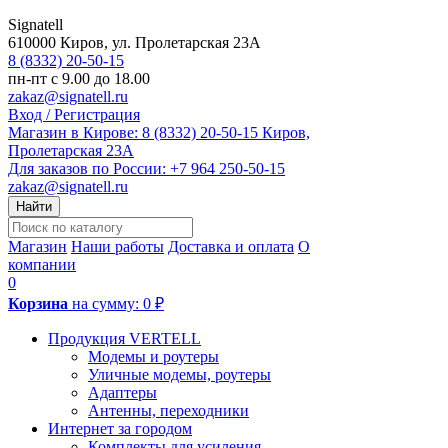
Signatell
610000
Киров
,
ул. Пролетарская 23А
8 (8332) 20-50-15
пн-пт с 9.00 до 18.00
zakaz@signatell.ru
Вход / Регистрация
Магазин в Кирове:
8 (8332) 20-50-15
Киров,
Пролетарская 23А
Для заказов по России:
+7 964 250-50-15
zakaz@signatell.ru
Найти
Магазин
Наши работы
Доставка и оплата
О
компании
0
Корзина
на сумму:
0 ₽
Продукция VERTELL
Модемы и роутеры
Уличные модемы, роутеры
Адаптеры
Антенны, переходники
Интернет за городом
Комплекты для усиления