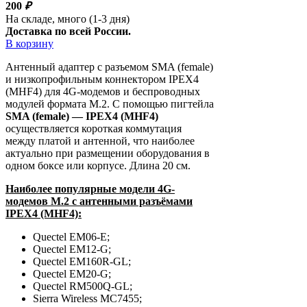
200
₽
На складе, много (1-3 дня)
Доставка по всей России.
В корзину
Антенный адаптер с разъемом SMA (female)
и низкопрофильным коннектором IPEX4
(MHF4) для 4G-модемов и беспроводных
модулей формата M.2. С помощью пигтейла
SMA (female) — IPEX4 (MHF4)
осуществляется короткая коммутация
между платой и антенной, что наиболее
актуально при размещении оборудования в
одном боксе или корпусе. Длина 20 см.
Наиболее популярные модели 4G-
модемов M.2 с антенными разъёмами
IPEX4 (MHF4):
Quectel EM06-E;
Quectel EM12-G;
Quectel EM160R-GL;
Quectel EM20-G;
Quectel RM500Q-GL;
Sierra Wireless MC7455;