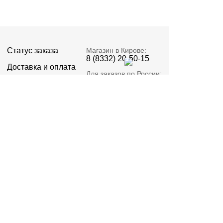
Статус заказа
Магазин в Кирове:
8 (8332) 20-50-15
Доставка и оплата
Для заказов по России:
+7 964 250-50-15
Новости и статьи
Адрес:
Наши работы
Киров, Пролетарская
23А
О компании
Email:
Реквизиты
zakaz@signatell.ru
Предоставленная информация не относится к
публичной оферте.
Политика конфиденциальности
©2015 – 2026 ИП Стяжкин В.О. ОГРНИП
322435000012082