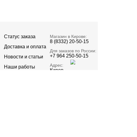
Статус заказа
Магазин в Кирове:
8 (8332) 20-50-15
Доставка и оплата
Для заказов по России:
+7 964 250-50-15
Новости и статьи
Адрес:
Наши работы
Киров,
Пролетарская 23А
О компании
Email:
Реквизиты
zakaz@signatell.ru
Предоставленная информация не относится к
публичной оферте.
Политика конфиденциальности
©2015 – 2026 ИП Стяжкин В.О. ОГРНИП