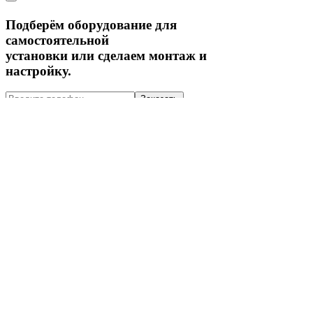
Подберём оборудование для
самостоятельной
установки или сделаем монтаж и
настройку.
Signatell, Киров, Пролетарская 23А, тел:
+7 964 250-50-15
Усилим сигнал
телефона
Подберём оборудование для
самостоятельной
установки или сделаем монтаж и
настройку.