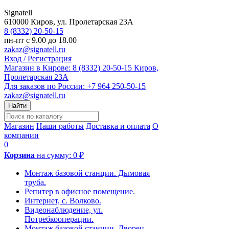
Signatell
610000
Киров
,
ул. Пролетарская 23А
8 (8332) 20-50-15
пн-пт с 9.00 до 18.00
zakaz@signatell.ru
Вход / Регистрация
Магазин в Кирове:
8 (8332) 20-50-15
Киров,
Пролетарская 23А
Для заказов по России:
+7 964 250-50-15
zakaz@signatell.ru
Найти
Магазин
Наши работы
Доставка и оплата
О
компании
0
Корзина
на сумму:
0 ₽
Монтаж базовой станции. Дымовая
труба.
Репитер в офисное помещение.
Интернет, с. Волково.
Видеонаблюдение, ул.
Потребкооперации.
Монтаж базовой станции. Дворец