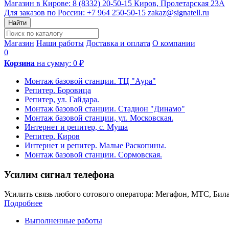
Магазин в Кирове:
8 (8332) 20-50-15
Киров, Пролетарская 23А
Для заказов по России:
+7 964 250-50-15
zakaz@signatell.ru
Найти
Магазин
Наши работы
Доставка и оплата
О компании
0
Корзина
на сумму:
0 ₽
Монтаж базовой станции. ТЦ "Аура"
Репитер. Боровица
Репитер, ул. Гайдара.
Монтаж базовой станции. Стадион "Динамо"
Монтаж базовой станции, ул. Московская.
Интернет и репитер, с. Муша
Репитер. Киров
Интернет и репитер. Малые Раскопины.
Монтаж базовой станции. Сормовская.
Усилим сигнал телефона
Усилить связь любого сотового оператора: Мегафон, МТС, Била
Подробнее
Выполненные работы