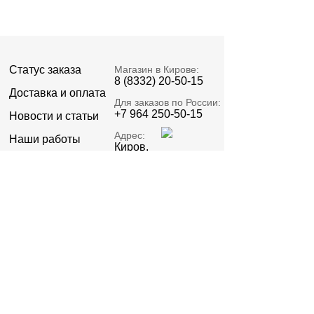
Статус заказа
Магазин в Кирове:
8 (8332) 20-50-15
Доставка и оплата
Для заказов по России:
+7 964 250-50-15
Новости и статьи
Адрес:
Наши работы
Киров,
Пролетарская 23А
О компании
Email:
Реквизиты
zakaz@signatell.ru
Предоставленная информация не относится к
публичной оферте.
Политика конфиденциальности
©2015 – 2026 ИП Стяжкин В.О. ОГРНИП
322435000012082