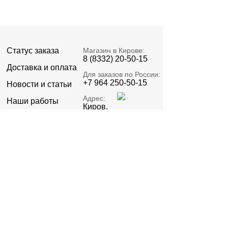
Статус заказа
Магазин в Кирове:
8 (8332) 20-50-15
Доставка и оплата
Для заказов по России:
+7 964 250-50-15
Новости и статьи
Адрес:
Наши работы
Киров,
Пролетарская 23А
О компании
Email:
Реквизиты
zakaz@signatell.ru
Предоставленная информация не относится к
публичной оферте.
Политика конфиденциальности
©2015 – 2026 ИП Стяжкин В.О. ОГРНИП
322435000012082