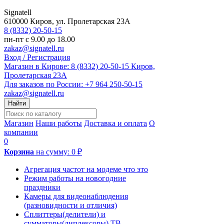
Signatell
610000
Киров
,
ул. Пролетарская 23А
8 (8332) 20-50-15
пн-пт с 9.00 до 18.00
zakaz@signatell.ru
Вход / Регистрация
Магазин в Кирове:
8 (8332) 20-50-15
Киров,
Пролетарская 23А
Для заказов по России:
+7 964 250-50-15
zakaz@signatell.ru
Найти
Магазин
Наши работы
Доставка и оплата
О
компании
0
Корзина
на сумму:
0 ₽
Агрегация частот на модеме что это
Режим работы на новогодние
праздники
Камеры для видеонаблюдения
(разновидности и отличия)
Сплиттеры(делители) и
сумматоры(диплексоры) ТВ