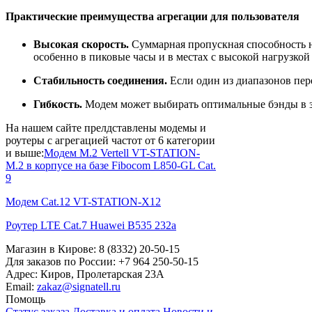
Практические преимущества агрегации для пользователя
Высокая скорость.
Суммарная пропускная способность н
особенно в пиковые часы и в местах с высокой нагрузкой 
Стабильность соединения.
Если один из диапазонов пере
Гибкость.
Модем может выбирать оптимальные бэнды в за
На нашем сайте прелдставлены модемы и
роутеры с агрегацией частот от 6 категории
и выше:
Модем M.2 Vertell VT-STATION-
M.2 в корпусе на базе Fibocom L850-GL Cat.
9
Модем Cat.12 VT-STATION-X12
Роутер LTE Cat.7 Huawei B535 232a
Магазин в Кирове:
8 (8332) 20-50-15
Для заказов по России:
+7 964 250-50-15
Адрес:
Киров, Пролетарская 23А
Email:
zakaz@signatell.ru
Помощь
Статус заказа
Доставка и оплата
Новости и