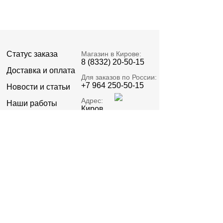
Статус заказа
Магазин в Кирове:
8 (8332) 20-50-15
Доставка и оплата
Для заказов по России:
+7 964 250-50-15
Новости и статьи
Адрес:
Наши работы
Киров,
Пролетарская 23А
О компании
Email:
Реквизиты
zakaz@signatell.ru
Предоставленная информация не относится к
публичной оферте.
Политика конфиденциальности
©2015 – 2026 ИП Стяжкин В.О. ОГРНИП
322435000012082