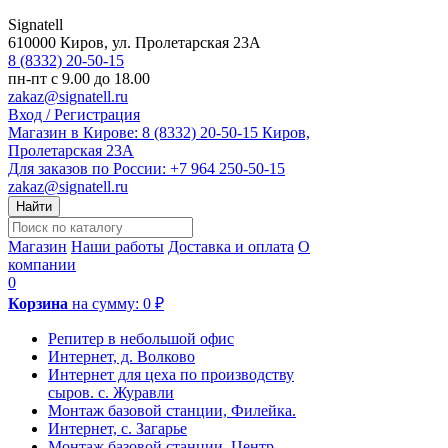
Signatell
610000
Киров
,
ул. Пролетарская 23А
8 (8332) 20-50-15
пн-пт с 9.00 до 18.00
zakaz@signatell.ru
Вход / Регистрация
Магазин в Кирове:
8 (8332) 20-50-15
Киров,
Пролетарская 23А
Для заказов по России:
+7 964 250-50-15
zakaz@signatell.ru
Найти
Магазин
Наши работы
Доставка и оплата
О
компании
0
Корзина
на сумму:
0 ₽
Репитер в небольшой офис
Интернет, д. Волково
Интернет для цеха по производству
сыров. с. Журавли
Монтаж базовой станции, Филейка.
Интернет, с. Загарье
Монтаж базовой станции. Центр.