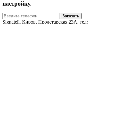
настройку.
Signatell, Киров, Пролетарская 23А, тел:
+7 964 250-50-15
Усилим сигнал
телефона
Подберём оборудование для
самостоятельной
установки или сделаем монтаж и
настройку.
Signatell, Киров, Пролетарская 23А, тел:
+7 964 250-50-15